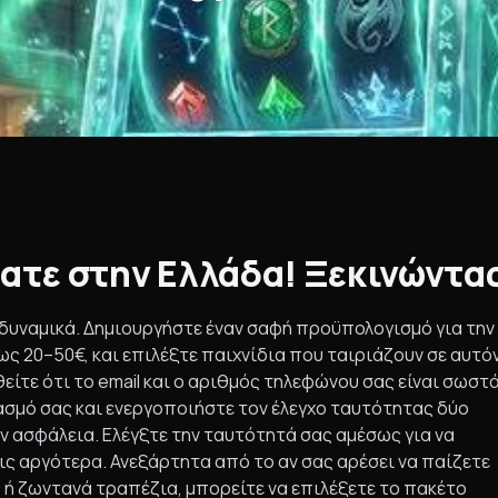
τε στην Ελλάδα! Ξεκινώντα
 δυναμικά. Δημιουργήστε έναν σαφή προϋπολογισμό για την
ς 20–50€, και επιλέξτε παιχνίδια που ταιριάζουν σε αυτό
ίτε ότι το email και ο αριθμός τηλεφώνου σας είναι σωστ
ασμό σας και ενεργοποιήστε τον έλεγχο ταυτότητας δύο
 ασφάλεια. Ελέγξτε την ταυτότητά σας αμέσως για να
 αργότερα. Ανεξάρτητα από το αν σας αρέσει να παίζετε
ή ζωντανά τραπέζια, μπορείτε να επιλέξετε το πακέτο