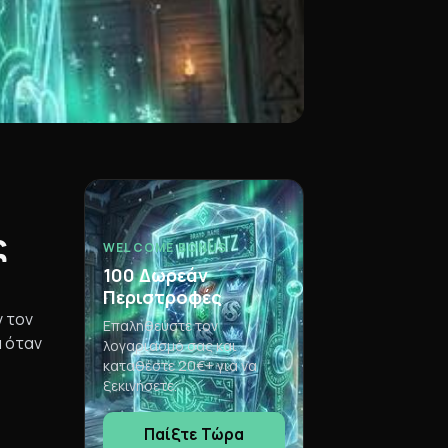
ς
WELCOME BONUS
100 Δωρεάν
Περιστροφές
ν τον
Επαληθεύστε τον
ά όταν
λογαριασμό σας και
καταθέστε 20€+ για να
ξεκινήσετε.
Παίξτε Τώρα