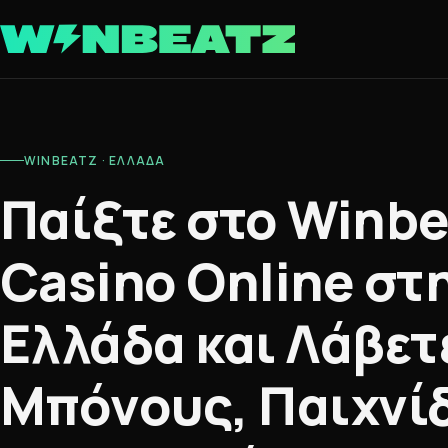
WINBEATZ · ΕΛΛΆΔΑ
Παίξτε στο Winbe
Casino Online στ
Ελλάδα και Λάβετ
Μπόνους, Παιχνίδ