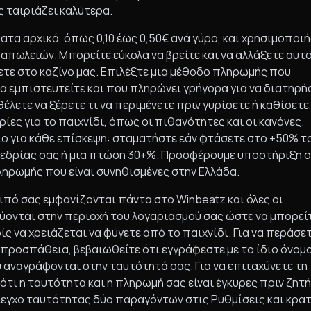
 ταιριάζει καλύτερα.
ατα αρχικά, όπως 0,10 έως 0,50€ ανά γύρο, και χρησιμοποι
 απωλειών. Μπορείτε εύκολα να βρείτε και να αλλάξετε αυτ
ετε στο καζίνο μας. Επιλέξτε μια μέθοδο πληρωμής που
να εμπιστευτείτε και που πληρώνει γρήγορα για να διατηρή
έλετε να ξέρετε τι να περιμένετε πριν γυρίσετε ή καθίσετε
ες για το παιχνίδι, όπως οι πιθανότητες και οι κανόνες.
ιο για κάθε επίσκεψη: σταματήστε εάν φτάσετε στο +50% τ
εδρίας σας ή μια πτώση 30+%. Προσφέρουμε υποστήριξη 
ληρωμής που είναι συνηθισμένες στην Ελλάδα.
ιπό σας εμφανίζονται πάντα στο Winbeatz και όλες οι
ονται στην περιοχή του λογαριασμού σας ώστε να μπορείτ
ίς να χρειάζεται να φύγετε από το παιχνίδι. Για να περάσετ
ροσπάθεια, βεβαιωθείτε ότι εγγράφεστε με το ίδιο όνομα
 αναγράφονται στην ταυτότητά σας. Για να επιταχύνετε τη
ότι η ταυτότητα και η πληρωμή σας είναι έγκυρες πριν ζητ
λεγχο ταυτότητας δύο παραγόντων στις Ρυθμίσεις και κρα