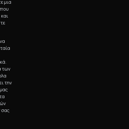
ε μια
όπου
 και
στε
ένα
υταία
κά.
α των
ολα
ει την
 μας
στα
νών
ν σας