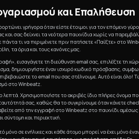
ογαριασμού και Επαλήθευση
φορτώνει γρήγορα όταν είστε έτοιμοι για τον επόμενο γύρο
ς και σας δείχνει τα νεότερα παιχνίδια χωρίς να παρεμβάλ
 πάντα τι να περιμένετε πριν πατήσετε «Παίξτε» στο Winb
έλη, τα όρια και τους κανόνες μας.
γραφή», εισαγάγετε τη διεύθυνση email σας, επιλέξτε τη χώρ
μισμα, δημιουργήστε έναν ισχυρό κωδικό πρόσβασης, συμφ
επιβεβαιώστε το email που σας στέλνουμε. Αυτό είναι όλο! 
σμό στο Winbeatz.
ο λεπτά. Χρησιμοποιήστε το ακριβές ίδιο πλήρες όνομα πο
αυτότητά σας, καθώς θα το συγκρίνουμε όταν κάνετε check
ταβείτε από την εγγραφή στο Winbeatz στο παιχνίδι αμέσως
αι σύντομη και περιεκτική.
τό μόνο σε ενήλικες και κάθε άτομο μπορεί να έχει μόνο ένα