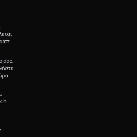
.
λεται
eatz
α σας,
ωνήστε
Τώρα
υ
 in.
ν